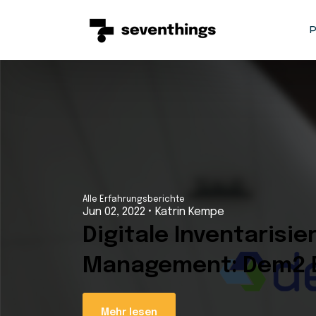
S
P
Alle Erfahrungsberichte
Jun 02, 2022
•
Katrin Kempe
Digitale Inventarisie
Management: Dem2 E
Mehr lesen