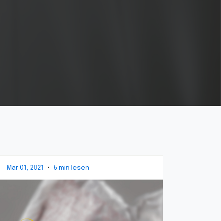
Mär 01, 2021
•
5 min lesen