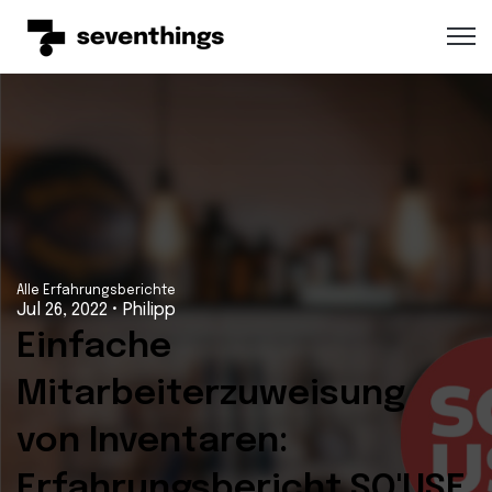
Open 
Alle Erfahrungsberichte
Jul 26, 2022
•
Philipp
Einfache
Mitarbeiterzuweisung
von Inventaren:
Erfahrungsbericht SO'USE